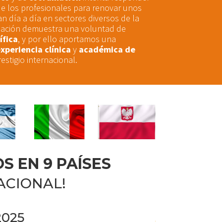
e los profesionales para renovar unos
 día a día en sectores diversos de la
rmación demuestra una voluntad de
ífica
, y por ello aportamos una
xperiencia clínica
y
académica
de
estigio internacional.
S EN 9 PAÍSES
ACIONAL!
025