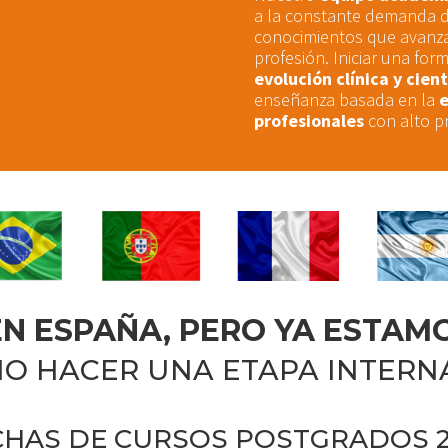
a la constante demanda d
conocimientos que avanzan
profesión. Iniciar una fo
evolución clínica y cient
enseñanza basada en la
e
profesionales
con alto pr
N ESPAÑA, PERO YA ESTAMO
O HACER UNA ETAPA INTERN
CHAS DE CURSOS POSTGRADOS 2