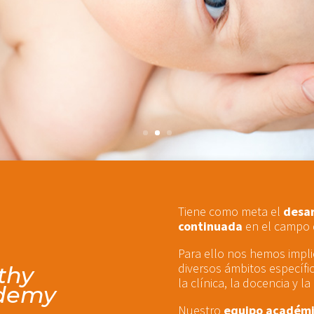
Tiene como meta el
desar
continuada
en el campo 
Para ello nos hemos impl
diversos ámbitos específic
thy
la clínica, la docencia y l
ademy
Nuestro
equipo académ