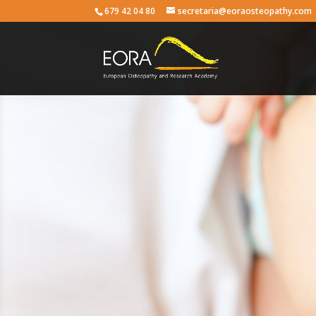
679 42 04 80
secretaria@eoraosteopathy.com