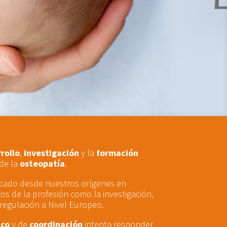
rollo
,
investigación
y la
formación
de la
osteopatía
.
icado desde nuestros orígenes en
os de la profesión como la investigación,
a regulación a Nivel Europeo.
ico
y de
coordinación
intenta responder