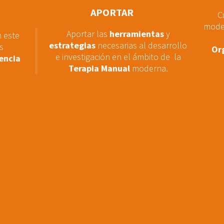
APORTAR
C
model
Aportar las
herramientas
y
 este
estrategias
necesarias al desarrollo
s
Org
e investigación en el ámbito de la
encia
Terapia Manual
moderna.