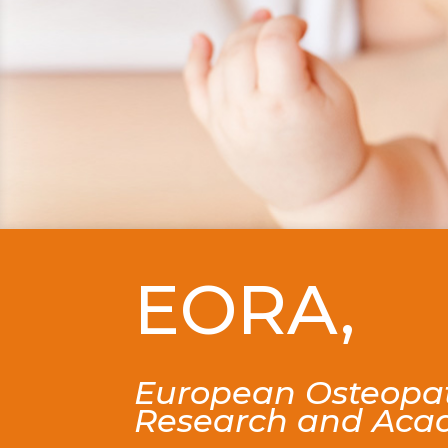
EORA,
European Osteopa
Research and Ac