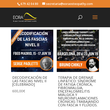
679 42 04 80
secretaria@eoraosteopathy.com
DECODIFICACIÓN DE
TERAPIA DE DRENAJE
LAS FASCIAS NIVEL II
LINFÁTICO: SÍNDROME
[CELEBRADO]
DE FÁTIGA CRÓNICA,
FIBROMIALGIA,
600,00
€
ENCEFALOMIELITIS
MIÁLGICA Y
NEUROINFLAMACIONES
CRÓNICAS-TRABAJANDO
CON FASCIA Y FLUIDOS.