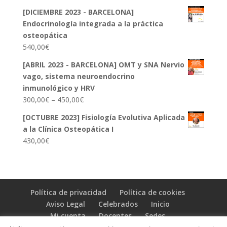
[DICIEMBRE 2023 - BARCELONA]
Endocrinología integrada a la práctica
osteopática
540,00
€
[ABRIL 2023 - BARCELONA] OMT y SNA Nervio
vago, sistema neuroendocrino
inmunológico y HRV
300,00
€
–
450,00
€
[OCTUBRE 2023] Fisiología Evolutiva Aplicada
a la Clínica Osteopática I
430,00
€
Política de privacidad
Política de cookies
Aviso Legal
Celebrados
Inicio
Mi cuenta
Docentes
Sedes