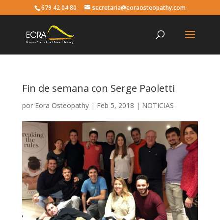
679 42 04 80
secretaria@eoraosteopathy.com
Fin de semana con Serge Paoletti
por
Eora Osteopathy
|
Feb 5, 2018
|
NOTICIAS