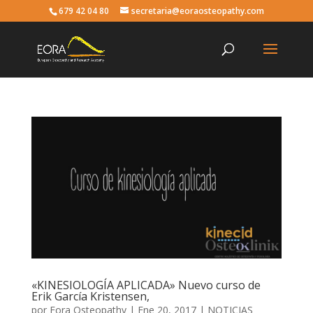
679 42 04 80
secretaria@eoraosteopathy.com
«KINESIOLOGÍA APLICADA» Nuevo curso de
Erik García Kristensen,
por
Eora Osteopathy
|
Ene 20, 2017
|
NOTICIAS