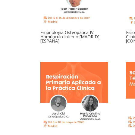
Embriología Osteopática IV.
Fisi
Homúnculo Interno [MADRID]
Clín
[ESPAÑA]
[CO