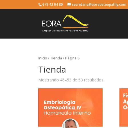
679 42 04 80
secretaria@eoraosteopathy.com
Inicio
/
Tienda
/ Página 6
Tienda
Mostrando 46–53 de 53 resultados