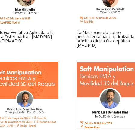
ología Evolutiva Aplicada a la
La Neurociencia como
ica Osteopática I [MADRID]
herramienta para optimizar la
NFIRMADO]
práctica clínica Osteopática
[MADRID]